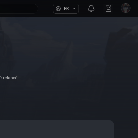
FR
é relancé.