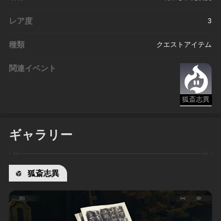
レア度
3
種類
クエストアイテム
関連イベント
狐斎志異
ギャラリー
狐斎志異