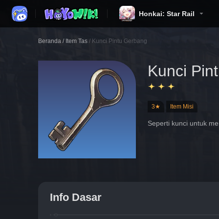
Honkai: Star Rail
Beranda
/
Item Tas
/
Kunci Pintu Gerbang
Kunci Pin
3★
Item Misi
Seperti kunci untuk m
Info Dasar