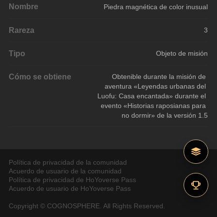
Nombre
Piedra magnética de color inusual
Rareza
3
Tipo
Objeto de misión
Cómo se obtiene
Obtenible durante la misión de 
aventura «Leyendas urbanas del 
Luofu: Casa encantada» durante el 
evento «Historias raposianas para 
no dormir» de la versión 1.5
Política de privacidad de la comunidad
Acuerdo de usuario de la comunidad
Política de privacidad de HoYoverse Pass
Acuerdo de usuario de HoYoverse Pass
Copyright © COGNOSPHERE. All Rights Reserved.