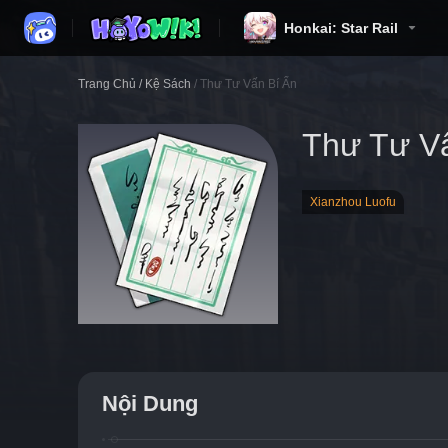
Honkai: Star Rail
Trang Chủ
/
Kệ Sách
/
Thư Tư Vấn Bí Ẩn
Thư Tư V
Xianzhou Luofu
Nội Dung