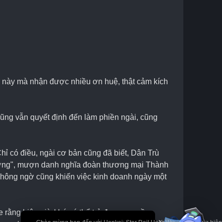
u này mà nhận được nhiều ơn huệ, thật cảm kích 
 cũng vẫn quyết định đến làm phiền ngài, cũng 
hỉ có điều, ngài cơ bản cũng đã biết, Dân Trù 
Vương", mượn danh nghĩa đoàn thương mại Thành 
, không ngờ cũng khiến việc kinh doanh ngày một 
e rằng hiện giờ khó có thể trả được nợ nần 