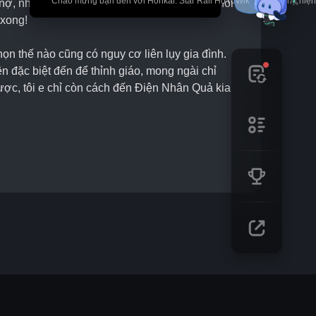
🎉 Chào mừng bạn đến với Honkai: Star Rail HoYoWiki! * Nội dung hi
nợ, nhưng nghĩ lại rốt cuộc cũng khó thoát khỏi 
 xong!
họn thế nào cũng có nguy cơ liên lụy gia đình. 
n đặc biệt đến để thỉnh giáo, mong ngài chỉ 
ợc, tôi e chỉ còn cách đến Điện Nhân Quả kia 