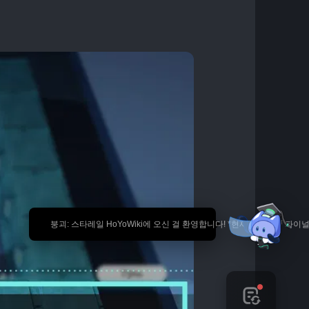
🎉 붕괴: 스타레일 HoYoWiki에 오신 걸 환영합니다! *현재 내용은 