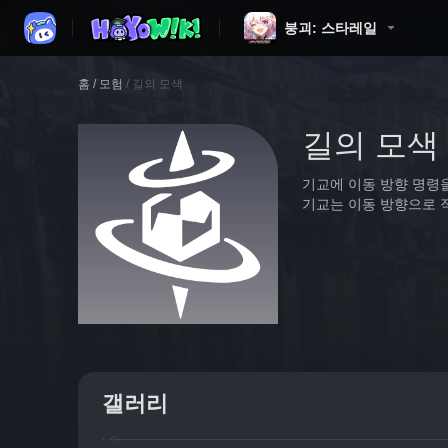
붕괴: 스타레일
홈
/
모험
/
길의 모색
길의 모색
기교에 이동 방향 명령
기교는 이동 방향으로 
갤러리