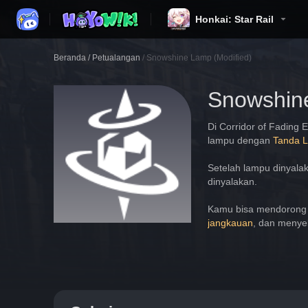
Honkai: Star Rail
Beranda
/
Petualangan
/
Snowshine Lamp (Modified)
Snowshine
Di Corridor of Fading 
lampu dengan 
Tanda 
Setelah lampu dinyalak
dinyalakan.
Kamu bisa mendorong S
jangkauan
, dan menyel