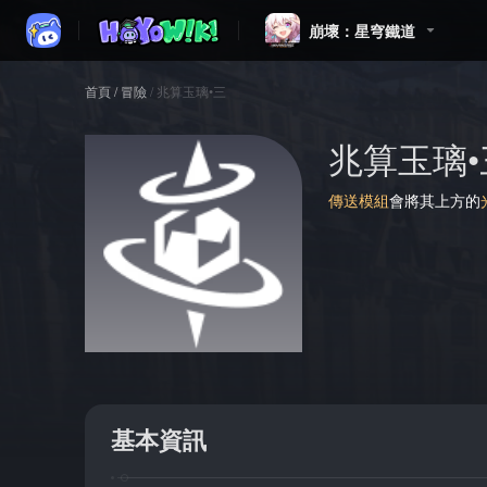
崩壞：星穹鐵道
首頁
/
冒險
/
兆算玉璃•三
兆算玉璃•
傳送模組
會將其上方的
基本資訊