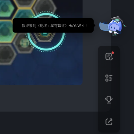
🎉 歡迎來到《崩壞：星穹鐵道》HoYoWiki！