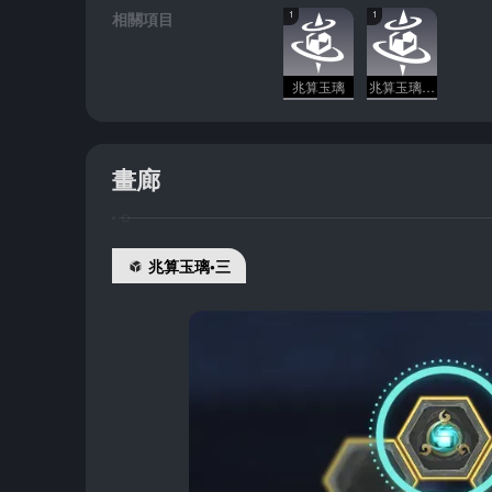
相關項目
1
1
兆算玉璃
兆算玉璃•二
畫廊
兆算玉璃•三