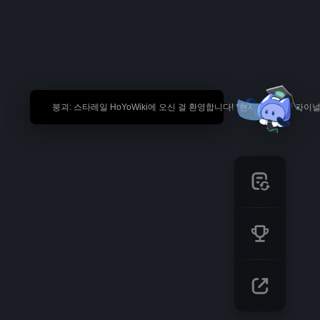
🎉 붕괴: 스타레일 HoYoWiki에 오신 걸 환영합니다! *현재 내용은 