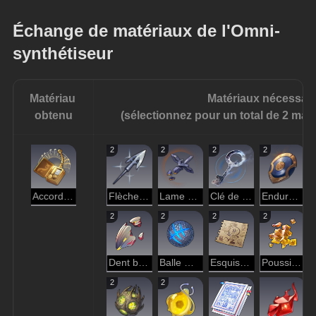
Échange de matériaux de l'Omni-
synthétiseur
Matériau 
Matériaux nécessair
obtenu
(sélectionnez pour un total de 2 maté
2
2
2
2
Accord harmonique
Flèche du chasseur de bêtes
Lame brisée
Clé de l'inspiration
Endurance de bronze
2
2
2
2
Dent borissienne
Balle météore
Esquisse rudimentaire
Poussière d'étoiles éparse
2
2