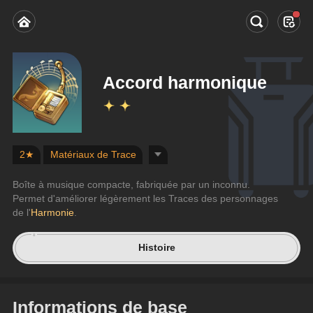
Accord harmonique
2★
Matériaux de Trace
Boîte à musique compacte, fabriquée par un inconnu. 
Permet d'améliorer légèrement les Traces des personnages 
de l'
Harmonie
.
Histoire
Informations de base