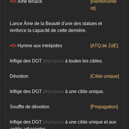
<!> 
Âme tenace
[Renforceme
nt]
Lance Âme de la Beauté d'une des statues et 
renforce la capacité de cette dernière.
<!> 
Hymne aux intrépides
[ATQ de ZdE]
Inflige des DGT 
physiques
 à toutes les cibles.
Dévotion
[Cible unique]
Inflige des DGT 
physiques
 à une cible unique.
Souffle de dévotion
[Propagation]
Inflige des DGT 
physiques
 à une cible unique et aux 
unités adjacentes.