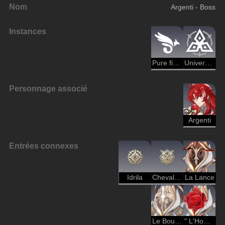
Nom
Argenti - Boss
Instances
Pure fiction
Univers simulé
Personnage associé
Argenti
Entrées connexes
Idrila
Chevaliers de la beauté - Beauté
La Lance
Le Bouclier
" L'Honneur "