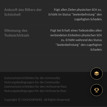
Ankunft des Ritters der
Fügt allen Zielen physischen SCH zu. 
Schönheit
Erhöht im Status "Seelenbefreiung" den 
zugefügten Schaden.
Stimmung des
Fügt bei Erhalt eines Todesstoßes allen 
Todesschicksals
verbündeten Einheiten physischen SCH 
zu. Erhöht während des Status 
"Seelenbefreiung" den zugefügten 
Schaden.
Datenschutzrichtlinien für die Community
Nutzungsbedingungen für die Community
Datenschutzrichtlinien für den HoYoverse-Pass
Nutzungsbedingungen für den HoYoverse-Pass
Copyright © COGNOSPHERE. All Rights Reserved.