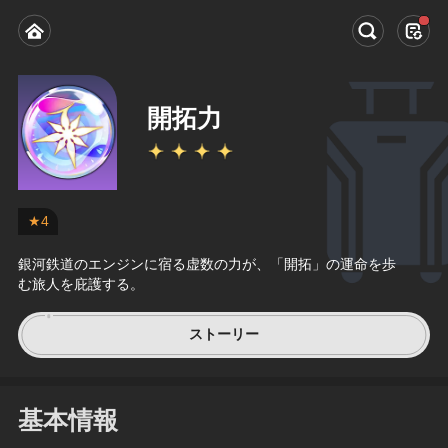
開拓力
★4
銀河鉄道のエンジンに宿る虚数の力が、「開拓」の運命を歩
む旅人を庇護する。
ストーリー
基本情報