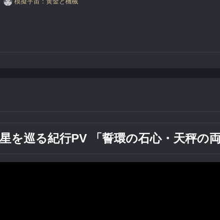
模擬宇宙：黄金と機械
　
星を巡る紀行PV 「誓環の石心・天秤の