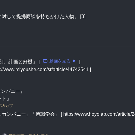
して提携商談を持ちかけた人物。 [3]
動画を見る
、計画と好機」 [ 
 ]
iyoushe.com/sr/article/44742541 ]
カンパニー』
ット」
ズ&カブ
学会」 [ https://www.hoyolab.com/article/246