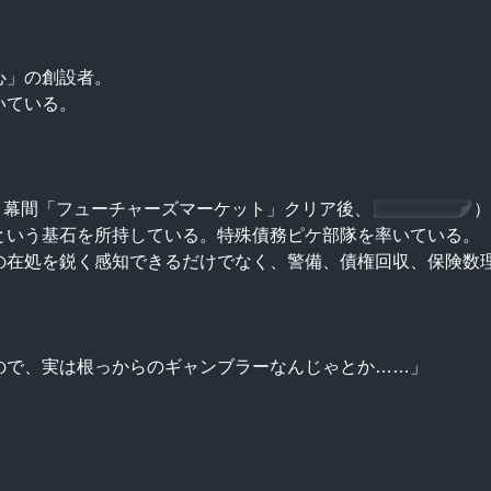
心」の創設者。
いている。
・幕間「フューチャーズマーケット」クリア後、
P44に降格
）
という基石を所持している。特殊債務ピケ部隊を率いている。
の在処を鋭く感知できるだけでなく、警備、債権回収、保険数
ので、実は根っからのギャンブラーなんじゃとか……」