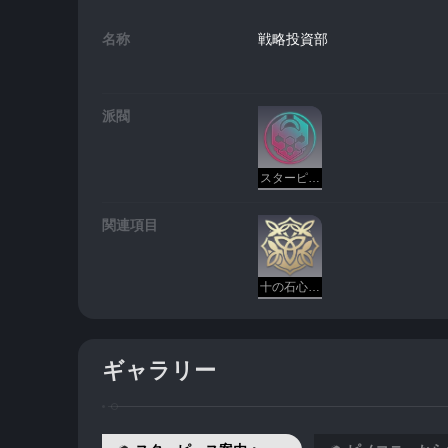
名称
戦略投資部
派閥
スターピースカンパニー - 存護
関連項目
十の石心 - 存護
ギャラリー