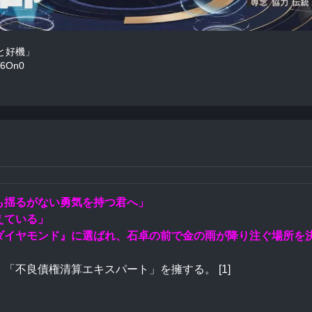
と好機」
N6On0
も揺るがない勇気を持つ君へ」
えている」
ダイヤモンド』に選ばれ、石卓の前で金の雨が降り注ぐ場所を
「不良債権清算エキスパート」を擁する。 [1]