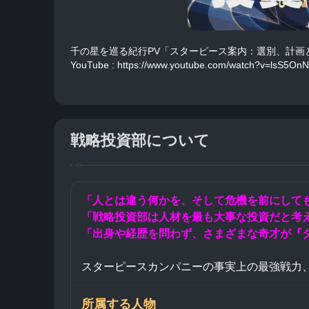
千の星を巡る紀行PV「スターピース案内：選別、計画
YouTube : https://www.youtube.com/watch?v=lsS5On
戦略投資部について
「人とは違う何かを、そして危機を前にして
「戦略投資部は人材を最も大事な投資だと考
「出身や経歴を問わず、さまざまな奇才が『
スターピースカンパニーの事実上の最強戦力、
所属する人物