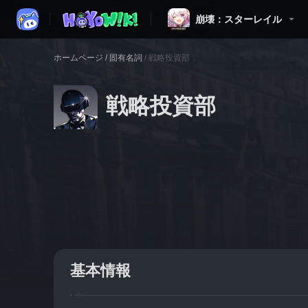
崩壊：スターレイル
ホームページ
/
固有名詞
/
戦略投資部
戦略投資部
基本情報