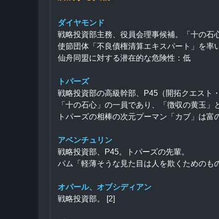
ダイヤモンド
戦略投資部主務、役員会理事候補。「十の石
使節団体「不良債権清算エキスパート」を率
仙舟同盟に対する潜在的な危険性：低
トパーズ
戦略投資部の高級幹部、P45（開拓クエスト
「十の石心」の一員であり、「徴収の黄玉」
トパーズの相棒の次元プーマン「カブ」は富
アベンチュリン
戦略投資部、P45。トパーズの先輩。
パム「軽薄そうな見た目は人を欺くためのも
オパール、オブシディアン
戦略投資部。 [2]