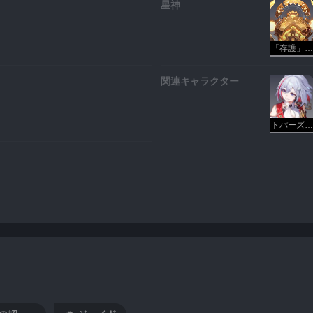
星神
「存護」・クリフォト
関連キャラクター
トパーズ&カブ