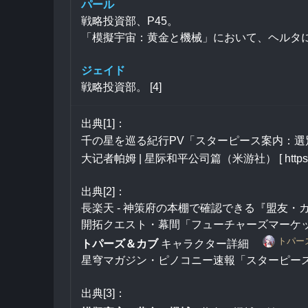
パール
戦略投資部、P45。
「模擬宇宙：黄金と機械」において、ヘルタに対
ジェイド
戦略投資部。 [4]
出典[1]：
千の星を巡る紀行PV「スターピース案内：選別
大记者帕姆 | 星际和平公司篇（米游社） [ https://www.m
出典[2]：
長楽天 - 神策府の本棚で確認できる『盟友・
開拓クエスト・幕間「フューチャーズマーケ
トパー
トパーズ＆カブ
 キャラクター詳細　
星穹マガジン・ピノコニー速報「スターピースカンパニー」「博識
出典[3]：