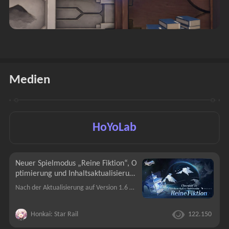
Medien
HoYoLab
Neuer Spielmodus „Reine Fiktion“, O
ptimierung und Inhaltsaktualisierun
g von „Vergessene Halle: Chaos-Erin
Nach der Aktualisierung auf Version 1.6 wird der dauerhafte Spielmodus „Reine Fiktion“ hinzugefügt! Darüber hinaus wird „Vergessene Halle: Chaos-Erinnerung“ noch weiter optimiert sein. Trailblazer, ko
nerung“!
Honkai: Star Rail
122.150