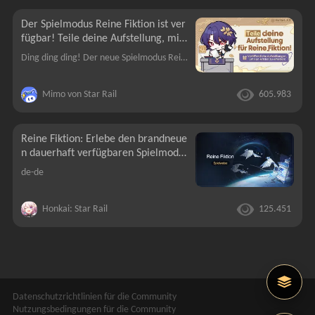
Der Spielmodus Reine Fiktion ist ver
fügbar! Teile deine Aufstellung, mit
der du die Herausforderung gemeist
Ding ding ding! Der neue Spielmodus Reine Fiktion ist seit heute offiziell online! Hast du die Etappen schon ausprobiert, Trailblazer?Mimo hat brandneue Prämienaktionen mitgebracht. Lass Mimo dir alle
ert hast, und gewinne Fan-Artikel!
Mimo von Star Rail
605.983
Reine Fiktion: Erlebe den brandneue
n dauerhaft verfügbaren Spielmodus
und erhalte Stellare Jade sowie weit
de-de
eres als Belohnung!
Honkai: Star Rail
125.451
Datenschutzrichtlinien für die Community
Nutzungsbedingungen für die Community