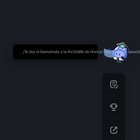
🎉 ¡Te doy la bienvenida a la HoYoWiki de Honkai: Star Rail! *La creaci