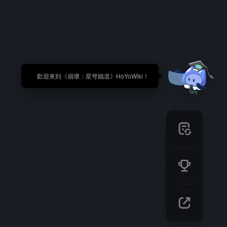
🎉 歡迎來到《崩壞：星穹鐵道》HoYoWiki！