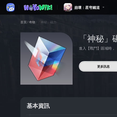
崩壞：星穹鐵道
首頁
/
奇物
/
「神秘」磁力
「神秘」
進入【戰鬥】區域時，
更多訊息
基本資訊