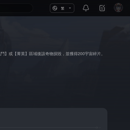
繁
鬥】或【菁英】區域後該奇物損毀，並獲得200宇宙碎片。