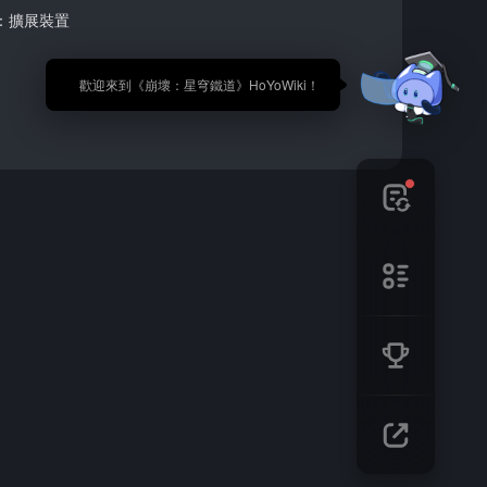
：擴展裝置
🎉 歡迎來到《崩壞：星穹鐵道》HoYoWiki！