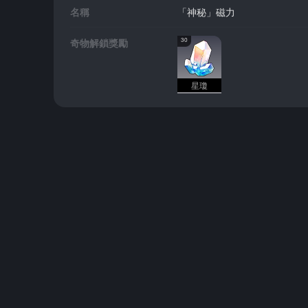
名稱
「神秘」磁力
奇物解鎖獎勵
30
星瓊