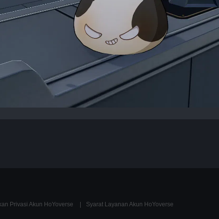
kan Privasi Akun HoYoverse
Syarat Layanan Akun HoYoverse