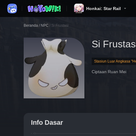
Honkai: Star Rail
Beranda
/
NPC
/
Si Frustasi
Si Frustas
Stasiun Luar Angkasa "He
Ciptaan Ruan Mei
Info Dasar