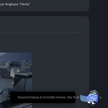
uar Angkasa "Herta"
🎉 Selamat Datang di HoYoWiki Honkai: Star Rail!