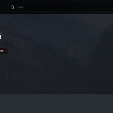
i
rta"