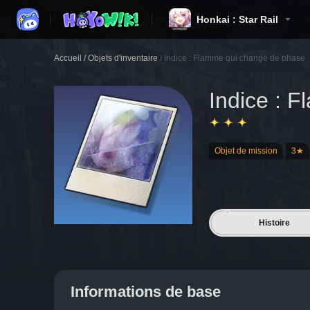
Honkai : Star Rail
Accueil
/
Objets d'inventaire
/
Indice : Flamme qui change de phase
Indice : 
Objet de mission
3★
Histoire
Informations de base