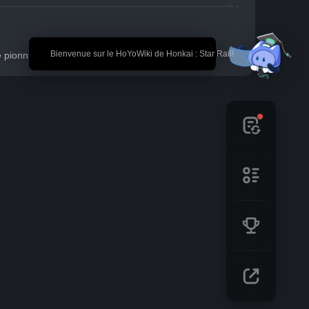
🎉 Bienvenue sur le HoYoWiki de Honkai : Star Rail!
é pionnière : Problèmes communs