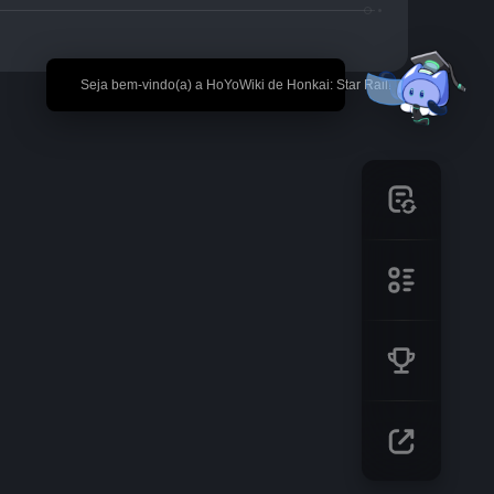
🎉 Seja bem-vindo(a) a HoYoWiki de Honkai: Star Rail!