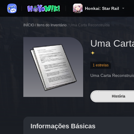
Honkai: Star Rail
INÍCIO
/
Itens do Inventário
/
Uma Carta Reconstruída
Uma Cart
1 estrelas
Uma Carta Reconstruí
História
Informações Básicas