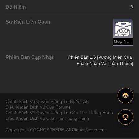
Độ Hiếm
3
Sự Kiện Liên Quan
Góp Nhặt Thú Cưng
Phiên Bản Cập Nhật
Phiên Bản 1.6 [Vương Miện Của 
Phàm Nhân Và Thần Thánh]
Chính Sách Về Quyền Riêng Tư HoYoLAB
Điều Khoản Dịch Vụ Của Forums
Chính Sách Về Quyền Riêng Tư Của Thẻ Thông Hành
Điều Khoản Dịch Vụ Của Thẻ Thông Hành
Copyright © COGNOSPHERE. All Rights Reserved.