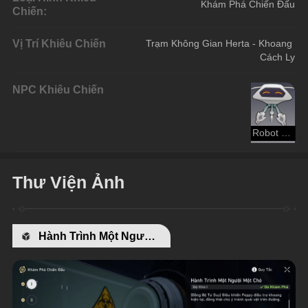
Khám Phá Chiến Đấu
Chiến:
Vị Trí Khiêu Chiến
Trạm Không Gian Herta - Khoang 
Cách Ly
NPC Khiêu Chiến
Robot Nhỏ
Thư Viện Ảnh
Hành Trình Một Người Một Chó