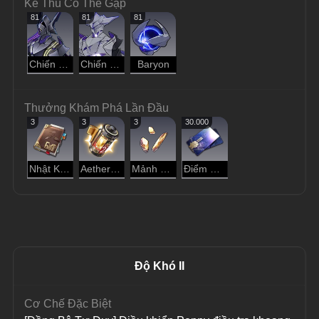
Kẻ Thù Có Thể Gặp
81
81
81
Chiến Binh Hư Không - Kẻ Cướp Đoạt
Chiến Binh Hư Không - Kẻ Bóp Méo
Baryon
Thưởng Khám Phá Lần Đầu
3
3
3
30.000
Nhật Ký Thám Hiểm
Aether Cô Đặc
Mảnh Vàng Đánh Mất
Điểm Tín Dụng
Độ Khó II
Cơ Chế Đặc Biệt