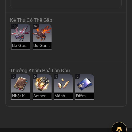
Kẻ Thù Có Thể Gặp
82
82
Bọ Gai Lớn
Bọ Gai Nhỏ
Thưởng Khám Phá Lần Đầu
5
5
5
5
Nhật Ký Thám Hiểm
Aether Cô Đặc
Mảnh Vàng Đánh Mất
Điểm Tín Dụng