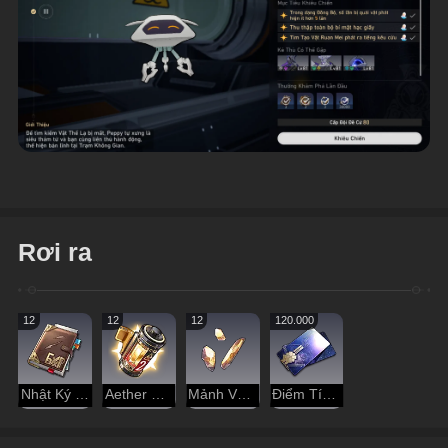
Rơi ra
12
12
12
120.000
Nhật Ký Thám Hiểm
Aether Cô Đặc
Mảnh Vàng Đánh Mất
Điểm Tín Dụng