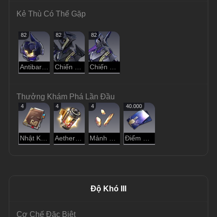
Kẻ Thù Có Thể Gặp
82
82
82
Antibaryon
Chiến Binh Hư Không - Kẻ Loại Bỏ
Chiến Binh Hư Không - Kẻ Cướp Đoạt
Thưởng Khám Phá Lần Đầu
4
4
4
40.000
Nhật Ký Thám Hiểm
Aether Cô Đặc
Mảnh Vàng Đánh Mất
Điểm Tín Dụng
Độ Khó III
Cơ Chế Đặc Biệt