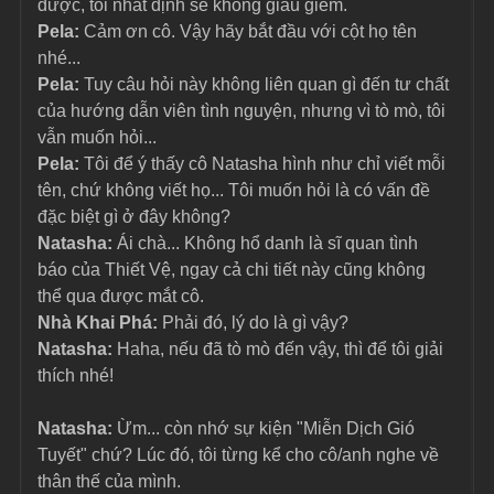
được, tôi nhất định sẽ không giấu giếm.
Pela: 
Cảm ơn cô. Vậy hãy bắt đầu với cột họ tên 
nhé...
Pela: 
Tuy câu hỏi này không liên quan gì đến tư chất 
của hướng dẫn viên tình nguyện, nhưng vì tò mò, tôi 
vẫn muốn hỏi...
Pela: 
Tôi để ý thấy cô Natasha hình như chỉ viết mỗi 
tên, chứ không viết họ... Tôi muốn hỏi là có vấn đề 
đặc biệt gì ở đây không?
Natasha: 
Ái chà... Không hổ danh là sĩ quan tình 
báo của Thiết Vệ, ngay cả chi tiết này cũng không 
thể qua được mắt cô.
Nhà Khai Phá: 
Phải đó, lý do là gì vậy?
Natasha: 
Haha, nếu đã tò mò đến vậy, thì để tôi giải 
thích nhé!
Natasha: 
Ừm... còn nhớ sự kiện "Miễn Dịch Gió 
Tuyết" chứ? Lúc đó, tôi từng kể cho cô/anh nghe về 
thân thế của mình.