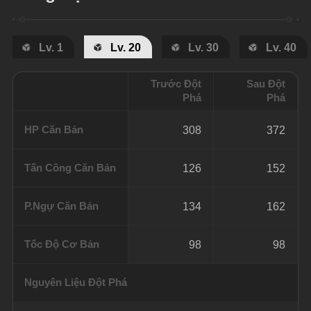
Lv. 1
Lv. 20
Lv. 30
Lv. 40
Trước Đột
Sau Đột
Phá
Phá
HP Căn Bản
308
372
Tấn Công Căn Bản
126
152
P.Ngự Căn Bản
134
162
Tốc Độ Cơ Bản
98
98
Nguyên Liệu Đột Phá