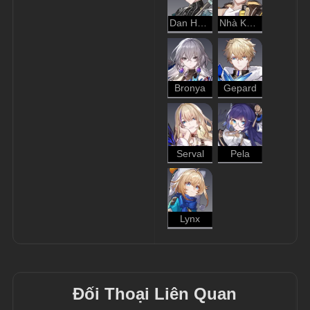
Dan Heng
Nhà Khai Phá - Hủy Diệt
Bronya
Gepard
Serval
Pela
Lynx
Đối Thoại Liên Quan