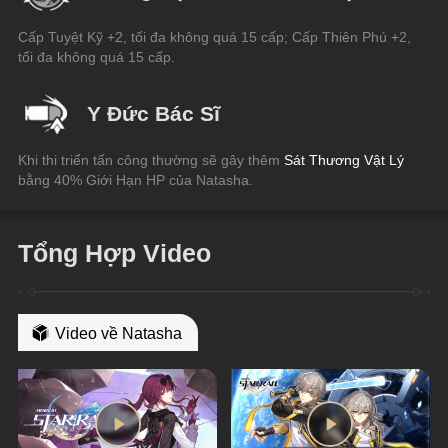
Cấp Tuyệt Kỹ +2, tối đa không quá 15 cấp; Cấp Thiên Phú +2, 
tối đa không quá 15 cấp.
Y Đức Bác Sĩ
Khi thi triển tấn công thường sẽ gây thêm
 Sát Thương Vật Lý
bằng 40% Giới Hạn HP của Natasha.
Tổng Hợp Video
Video về Natasha