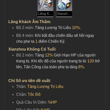
Lãng Khách Âm Thầm
Xianzhou Không Có Tuổi
Lãng Khách Âm Thầm
:
Bộ 2 món: 
Tăng Lượng Trị Liệu 
10%
.
Bộ 4 món: 
Khi bắt đầu chiến đấu sẽ hồi ngay 
cho phe ta 
1
 điểm Chiến Kỹ.
Xianzhou Không Có Tuổi
:
Bộ 2 món: 
Tăng 
12%
 Giới Hạn HP của người 
trang bị. Khi tốc độ của người trang bị từ 
120
 trở 
lên, Tấn Công của toàn phe ta tăng 
8%
.
Chỉ Số ưu tiên đề xuất
:
Thân: 
Tăng Lượng Trị Liệu
Chân: 
Tốc Độ
Quả Cầu Vị Diện:
%HP