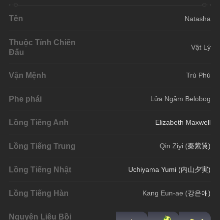
Tên
Natasha
Thuộc Tính Chiến
Vật Lý
Đấu
Vận Mệnh
Trù Phú
Phe phái
Lửa Ngầm Belobog
Lồng Tiếng Anh
Elizabeth Maxwell
Lồng Tiếng Trung
Qin Ziyi (
秦紫翼)
Lồng Tiếng Nhật
Uchiyama Yumi (内山夕実)
Lồng Tiếng Hàn
Kang Eun-ae (
강은애)
Nguyên Liệu Bồi