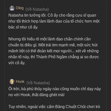
Oleg
 (Về Natasha)
Natasha tin tưởng tôi. Cô ấy cho rằng cựu sĩ quan 
như tôi thích hợp làm lãnh đạo của tổ chức hơn một 
bác sĩ như cô ấy.
Nhưng tôi hiểu rõ một lãnh đạo chân chính cần 
chuẩn bị điều gì. Một trái tim mạnh mẽ, một sức hút 
mãnh liệt có thể đoàn kết mọi người... xét về những 
nhân tố này, thì Thành Phố Ngầm chẳng ai so được 
với cô ấy.
Hook
 (Về Natasha)
Ôi trời, bà phù thủy ngày nào cũng muốn chỉ dạy này 
nọ với Hook, thật đáng ghét mà!
Tuy nhiên, ngoài việc cấm Băng Chuột Chũi chơi trò 