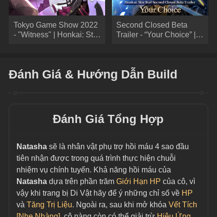
Tokyo Game Show 2022
Second Closed Beta
- "Witness" | Honkai: Star
Trailer - “Your Choice” |
Rail
Honkai: Star Rail
Đánh Giá & Hướng Dẫn Build
Đánh Giá Tổng Hợp
Natasha 
sẽ là nhân vật phụ trợ hồi máu 4 sao đầu 
tiên nhận được trong quá trình thực hiện chuỗi 
nhiệm vụ chính tuyến. Khả năng hồi máu của 
Natasha
 dựa trên phần trăm 
Giới Hạn HP
 của cô, vì 
vậy khi trang bị Di Vật hãy để ý những chỉ số về 
HP
và 
Tăng Trị Liệu
. Ngoài ra, sau khi mở khóa 
Vết Tích 
[Nhẹ Nhàng]
, cô nàng còn có thể giải trừ 
Hiệu Ứng 