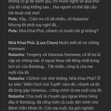
không có gì để đánh giá, chỉ muốn nghe về quá khứ 
của tôi cũng không sao... Hai người có thể đặt câu 
hỏi thoải mái nhé!
Pela: 
Vậy... Cảm ơn cô rất nhiều, cô Natasha! 
Nhưng tôi phải suy nghĩ đã...
Pela: 
Nhà Khai Phá, cô/anh có muốn hỏi gì không?
Nhà Khai Phá: (Lựa Chọn) 
Muốn biết về vợ chồng 
Harrower.
Natasha: 
Yevgeny và Vanessa Harrower, có lẽ họ là 
cặp vợ chồng bác sĩ ngoại khoa nổi tiếng nhất trong 
lịch sử của Belobog... Tất nhiên, cũng là cha mẹ 
nuôi của tôi.
Natasha: 
Cô/Anh còn nhớ không, Nhà Khai Phá? Ở 
sự kiện "Miễn Dịch Gió Tuyết" năm đó, cô/anh và tôi 
đã từng gặp Vanessa... cũng chính là mẹ nuôi của tôi.
Natasha: 
Cha nuôi là chuyên gia ngoại khoa hàng 
đầu ở Belobog, đã cống hiến cả cuộc đời mình cho 
Bệnh Viện Nhân Ái. Còn mẹ nuôi, bà giỏi nghiên 