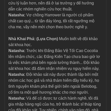
cứu lý luận hơn, nên đã ở lại trường y để hướng 
dẫn các nhóm nghiên cứu học thuật.
Natasha: 
Vợ chồng Harrower là người có phẩm 
chất cao quý... từ tận đáy lòng, tôi rất ngưỡng mộ 
cha mẹ, vậy nên mới chọn theo bước nghề y.
Nhà Khai Phá: (Lựa Chọn) 
Muốn biết về đội khảo 
sát khoa học.
Natasha: 
Trước khi Đấng Bảo Vệ Tối Cao Cocolia 
lên nhậm chức, các Đấng Kiến Tạo chưa bao giờ lơ 
là việc khám phá bên ngoài tường thành... Đội khảo 
sát khoa học đã đảm nhận nhiệm vụ nguy hiểm này.
Natasha: 
Đội khảo sát này được thành lập bởi một 
nhóm các học giả và nhà thám hiểm đầy hiếu kỳ, họ 
tình nguyện khám phá thế giới bên ngoài Belobog, 
cố tìm ra một quê hương khác cho mọi người.
Natasha: 
Và để có được tư cách hành nghề, tôi đã 
gia nhập hàng ngũ của họ, trở thành bác sĩ tháp tùng 
của đội khảo sát. Tuy nhiên, chính vào năm đó, nhà 