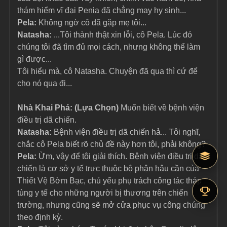
thám hiểm vĩ đại Penia đã chẳng may hy sinh...
Pela: 
Không ngờ cô đã gặp mẹ tôi...
Natasha: 
...Tôi thành thật xin lỗi, cô Pela. Lúc đó 
chúng tôi đã tìm đủ mọi cách, nhưng không thể làm 
gì được...
Tôi hiểu mà, cô Natasha. Chuyện đã qua thì cứ để 
cho nó qua đi...
Nhà Khai Phá: (Lựa Chọn) 
Muốn biết về bệnh viện 
điều trị dã chiến.
Natasha: 
Bệnh viện điều trị dã chiến hả... Tôi nghĩ, 
chắc cô Pela biết rõ chủ đề này hơn tôi, phải không?
Pela: 
Ừm, vậy để tôi giải thích. Bệnh viện điều trị dã 
chiến là cơ sở y tế trực thuộc bộ phận hậu cần của 
Thiết Vệ Bờm Bạc, chủ yếu phụ trách công tác tháp 
tùng y tế cho những người bị thương trên chiến 
trường, nhưng cũng sẽ mở cửa phục vụ công chúng 
theo định kỳ.