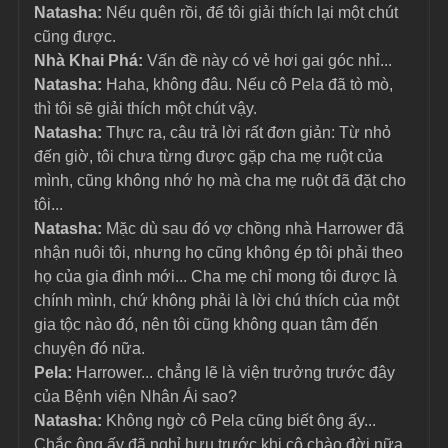
Natasha: 
Nếu quên rồi, để tôi giải thích lại một chút 
cũng được.
Nhà Khai Phá: 
Vấn đề này có vẻ hơi gai góc nhỉ...
Natasha: 
Haha, không đâu. Nếu cô Pela đã tò mò, 
thì tôi sẽ giải thích một chút vậy.
Natasha:
 Thực ra, câu trả lời rất đơn giản: Từ nhỏ 
đến giờ, tôi chưa từng được gặp cha mẹ ruột của 
mình, cũng không nhớ họ mà cha mẹ ruột đã đặt cho 
tôi...
Natasha:
 Mặc dù sau đó vợ chồng nhà Harrower đã 
nhận nuôi tôi, nhưng họ cũng không ép tôi phải theo 
họ của gia đình mới... Cha mẹ chỉ mong tôi được là 
chính mình, chứ không phải là lời chú thích của một 
gia tộc nào đó, nên tôi cũng không quan tâm đến 
chuyện đó nữa.
Pela: 
Harrower... chẳng lẽ là viện trưởng trước đây 
của Bệnh viện Nhân Ái sao?
Natasha:
 Không ngờ cô Pela cũng biết ông ấy... 
Chắc ông ấy đã nghỉ hưu trước khi cô chào đời nữa 