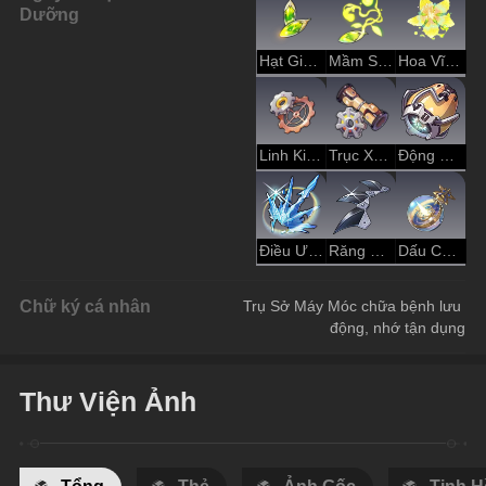
Dưỡng
Hạt Giống Trù Phú
Mầm Sống
Hoa Vĩnh Cửu
Linh Kiện Cổ Xưa
Trục Xoay Cổ Xưa
Động Cơ Cổ Đại
Điều Ước Của Đấng Bảo Vệ
Răng Cưa Sói Sắt
Dấu Chân Vận Mệnh
Chữ ký cá nhân
Trụ Sở Máy Móc chữa bệnh lưu 
động, nhớ tận dụng
Thư Viện Ảnh
Tổng
Thẻ
Ảnh Gốc
Tinh H