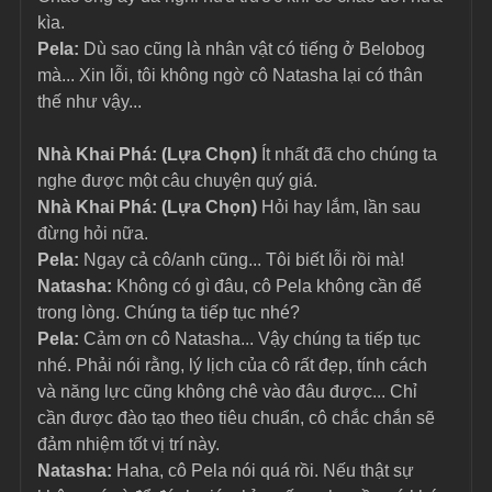
kìa.
Pela: 
Dù sao cũng là nhân vật có tiếng ở Belobog 
mà... Xin lỗi, tôi không ngờ cô Natasha lại có thân 
thế như vậy...
Nhà Khai Phá: (Lựa Chọn) 
Ít nhất đã cho chúng ta 
nghe được một câu chuyện quý giá.
Nhà Khai Phá: (Lựa Chọn) 
Hỏi hay lắm, lần sau 
đừng hỏi nữa.
Pela: 
Ngay cả cô/anh cũng... Tôi biết lỗi rồi mà!
Natasha: 
Không có gì đâu, cô Pela không cần để 
trong lòng. Chúng ta tiếp tục nhé?
Pela: 
Cảm ơn cô Natasha... Vậy chúng ta tiếp tục 
nhé. Phải nói rằng, lý lịch của cô rất đẹp, tính cách 
và năng lực cũng không chê vào đâu được... Chỉ 
cần được đào tạo theo tiêu chuẩn, cô chắc chắn sẽ 
đảm nhiệm tốt vị trí này.
Natasha: 
Haha, cô Pela nói quá rồi. Nếu thật sự 