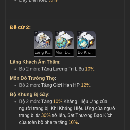
Dây Liên Kết:
%HP
Đề cử 2:
2
2
2
Lãng Khách Âm Thầm
Môn Đồ Trường Thọ
Bộ Khung Bị Gãy
Lãng Khách Âm Thầm
:
Bộ 2 món: 
Tăng Lượng Trị Liệu 
10%
.
Môn Đồ Trường Thọ
:
Bộ 2 món: 
Tăng Giới Hạn HP 
12%
.
Bộ Khung Bị Gãy
:
Bộ 2
 món:
 Tăng 
10%
 Kháng Hiệu Ứng của 
người trang bị. Khi Kháng Hiệu Ứng của người 
trang bị từ 
30%
 trở lên, Sát Thương Bạo Kích 
của toàn bộ phe ta tăng 
10%
.