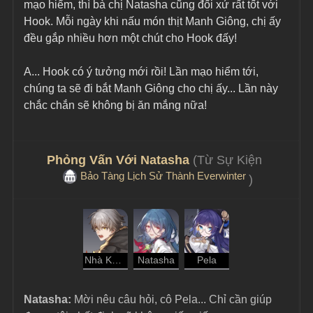
mạo hiểm, thì bà chị Natasha cũng đối xử rất tốt với 
Hook. Mỗi ngày khi nấu món thịt Manh Giông, chị ấy 
đều gắp nhiều hơn một chút cho Hook đấy!
A... Hook có ý tưởng mới rồi! Lần mạo hiểm tới, 
chúng ta sẽ đi bắt Manh Giông cho chị ấy... Lần này 
chắc chắn sẽ không bị ăn mắng nữa!
Phỏng Vấn Với Natasha 
(Từ Sự Kiện 
Bảo Tàng Lịch Sử Thành Everwinter
)
Nhà Khai Phá - Bảo Hộ
Natasha
Pela
Natasha:
 Mời nêu câu hỏi, cô Pela... Chỉ cần giúp 