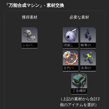
「万能合成マシン」- 素材交換
獲得素材
必要な素材
シルバーメインの釦
消滅した原核
略奪の本能
古代パーツ
永寿の萌芽
工造機関
（上記の素材から合計2
個のアイテムを選択）