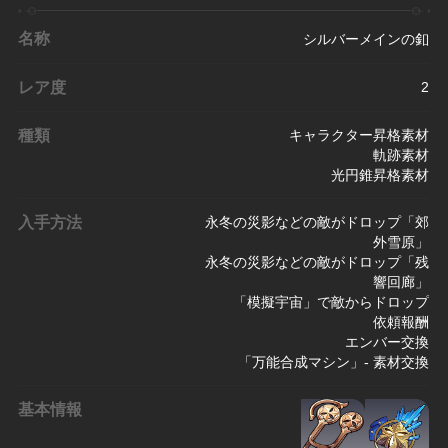
名称
シルバーメインの釦
レア度
2
種類
キャラクター昇格素材
軌跡素材
光円錐昇格素材
入手方法
永冬の災影などの敵がドロップ「郊
外雪原」
永冬の災影などの敵がドロップ「残
響回廊」
「模擬宇宙」で敵からドロップ
依頼報酬
エンバー交換
「万能合成マシン」- 素材交換
基本情報