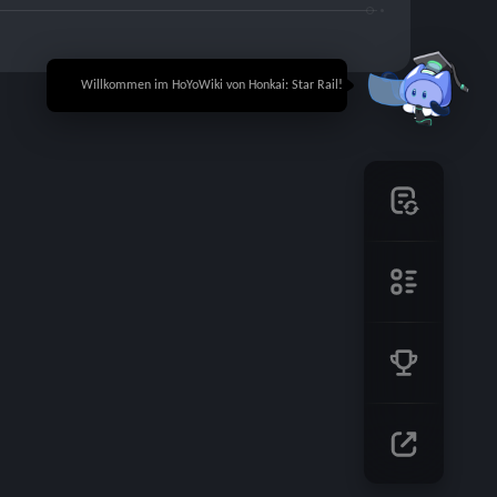
🎉 Willkommen im HoYoWiki von Honkai: Star Rail!