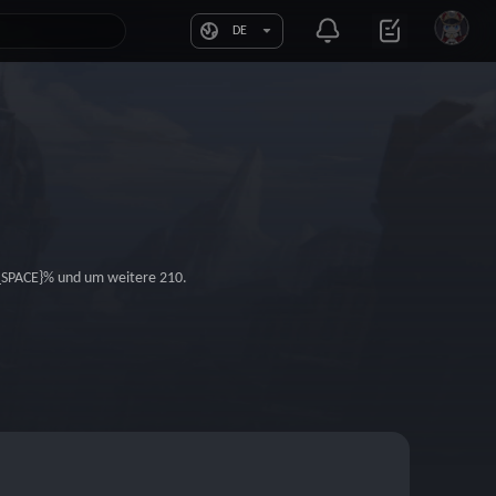
DE
_SPACE}% und um weitere 210.