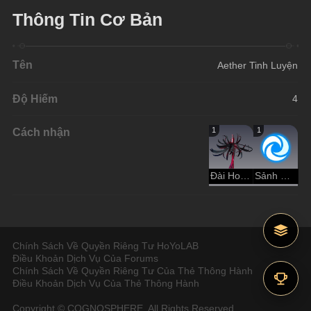
Thông Tin Cơ Bản
Tên
Aether Tinh Luyện
Độ Hiếm
4
Cách nhận
1
1
Đài Hoa Nhân Tạo
Sảnh Đường Lãng Quên
Chính Sách Về Quyền Riêng Tư HoYoLAB
Điều Khoản Dịch Vụ Của Forums
Chính Sách Về Quyền Riêng Tư Của Thẻ Thông Hành
Điều Khoản Dịch Vụ Của Thẻ Thông Hành
Copyright © COGNOSPHERE. All Rights Reserved.