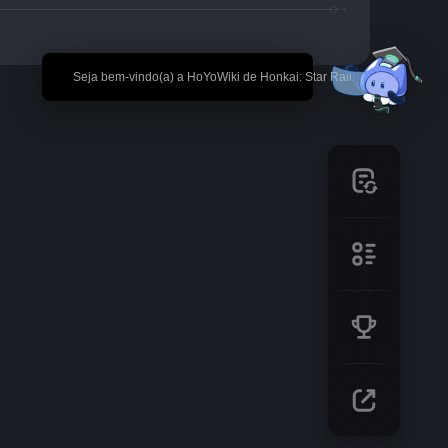
🎉 Seja bem-vindo(a) a HoYoWiki de Honkai: Star Rail!