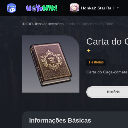
Honkai: Star Rail
INÍCIO
/
Itens do Inventário
/
Carta do Caça-cometas, Parte 1
Carta do 
1 estrelas
Carta do Caça-cometas
História
Informações Básicas