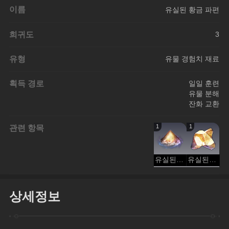
이름
유실된 황금 파편
희귀도
3
유형
유물 경험치 재료
획득 경로
일일 훈련
유물 분해
잔화 교환
관련 항목
1
1
유실된 라이트더스트
유실된 수정덩이
상세정보