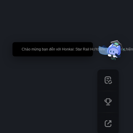
🎉 Chào mừng bạn đến với Honkai: Star Rail HoYoWiki! * Nội dung hi