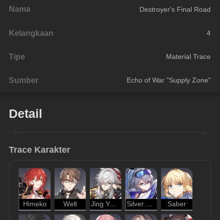
Nama
Destroyer's Final Road
Kelangkaan
4
Tipe
Material Trace
Sumber
Echo of War "Supply Zone"
Detail
Trace Karakter
Himeko
Welt
Jing Yuan
Silver Wolf
Saber