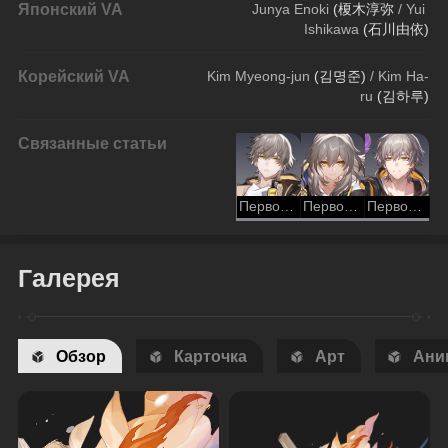
Японский VA
Junya Enoki 
(榎木淳弥
 / Yui 
Ishikawa 
(石川由依)
Корейский VA
Kim Myeong-jun 
(
김명준) 
/ Kim Ha-
ru
 (
김하루)
Связанные статьи
Первопроходец (Разрушение)
Первопроходец (Гармония)
Первопроходец (Память)
Галерея
Обзор
Карточка
Арт
Ани