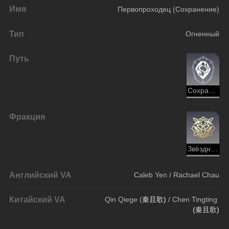
Имя
Первопроходец (Сохранение)
Тип
Огненный
Путь
Сохранение
Фракция
Звёздный экспресс (Освоение)
Английский VA
Caleb Yen / Rachael Chau
Китайский VA
Qin Qiege (
秦且歌) 
/ Chen Tingting 
(秦且歌)