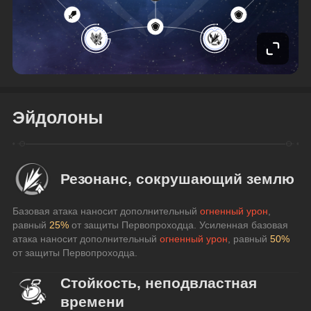
Эйдолоны
Резонанс, сокрушающий землю
Базовая атака наносит дополнительный 
огненный урон
, 
равный 
25%
 от защиты Первопроходца. Усиленная базовая 
атака наносит дополнительный 
огненный урон
, равный 
50%
от защиты Первопроходца.
Стойкость, неподвластная
времени