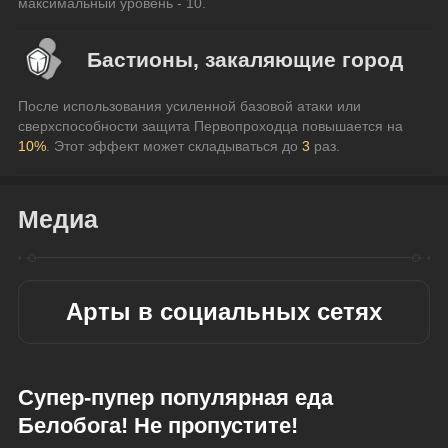
максимальный уровень - 10.
Бастионы, закаляющие город
После использования усиленной базовой атаки или 
сверхспособности защита Первопроходца повышается на 
10%
. Этот эффект может складываться до 
3
 раз.
Медиа
Арты в социальных сетях
Супер-пупер популярная еда 
Белобога! Не пропустите!