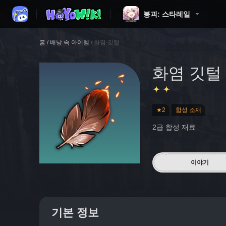
붕괴: 스타레일
홈
/
배낭 속 아이템
/
화염 깃털
화염 깃털
★2
합성 소재
2급 합성 재료
이야기
기본 정보