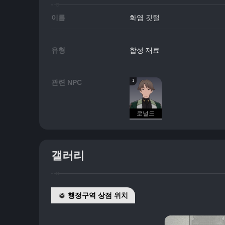
이름
화염 깃털
유형
합성 재료
1
관련 NPC
로널드
갤러리
행정구역 상점 위치