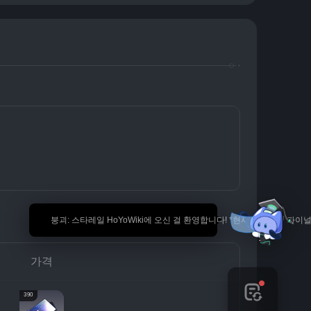
🎉 붕괴: 스타레일 HoYoWiki에 오신 걸 환영합니다! *현재 내용은 
가격
390