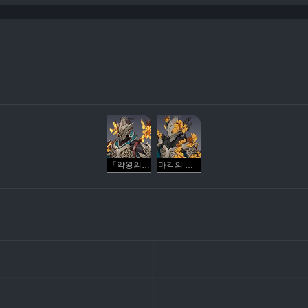
「약왕의 비전」 조형자
마각의 몸 병사