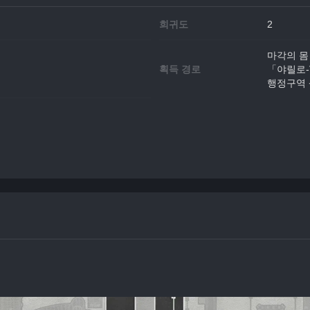
희귀도
2
마각의 몸
획득 경로
「야릴로-
행정구역