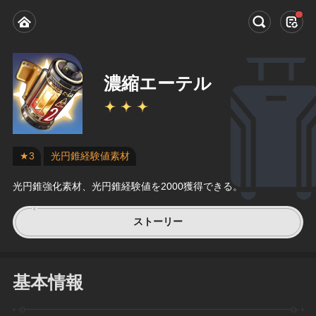
濃縮エーテル
★3
光円錐経験値素材
光円錐強化素材、光円錐経験値を2000獲得できる。
ストーリー
基本情報