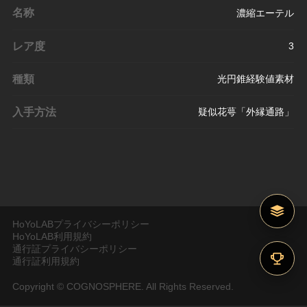
名称
濃縮エーテル
レア度
3
種類
光円錐経験値素材
入手方法
疑似花萼「外縁通路」
HoYoLABプライバシーポリシー
HoYoLAB利用規約
通行証プライバシーポリシー
通行証利用規約
Copyright © COGNOSPHERE. All Rights Reserved.