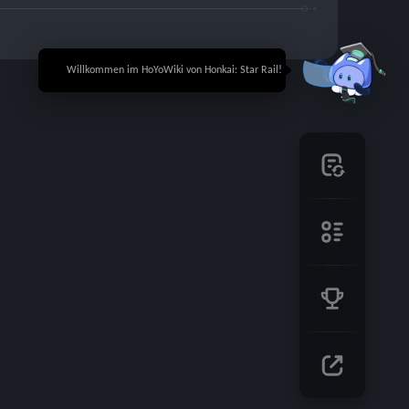
🎉 Willkommen im HoYoWiki von Honkai: Star Rail!