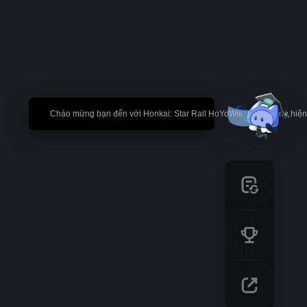
🎉 Chào mừng bạn đến với Honkai: Star Rail HoYoWiki! * Nội dung hi