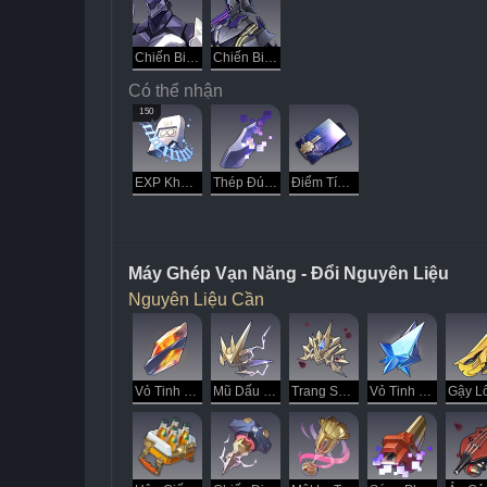
Chiến Binh Hư Không - Kẻ Chà Đạp
Chiến Binh Hư Không - Kẻ Cướp Đoạt
Có thể nhận
150
EXP Khai Phá
Thép Đúc Hư Ảo
Điểm Tín Dụng
Máy Ghép Vạn Năng - Đổi Nguyên Liệu
Nguyên Liệu Cần
Vỏ Tinh Thể Giữ Nhiệt
Mũ Dấu Ấn Xưa
Trang Sức Dấu Ấn Xưa
Vỏ Tinh Thể Rét Buốt