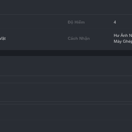
Độ Hiếm
4
Hư Ảnh N
Vật
Cách Nhận
Máy Ghép