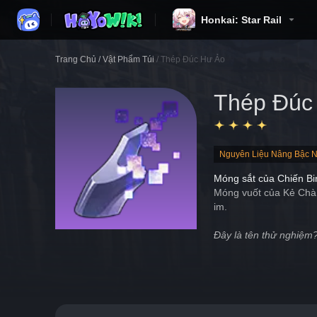
Honkai: Star Rail
Trang Chủ
/
Vật Phẩm Túi
/
Thép Đúc Hư Ảo
Thép Đúc
Nguyên Liệu Nâng Bậc N
Móng sắt của Chiến Bi
Móng vuốt của Kẻ Chà Đ
im.
Đây là tên thử nghiệm?