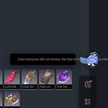
🎉 Chào mừng bạn đến với Honkai: Star Rail HoYoWiki! * Nội dung hi
ng Tác IPC
Lưỡi Kiếm Quá Nhiệt
Chiếc Đinh Của Linh Trưởng
Trấn Linh Sắc Phù
Trái Tim Căm Phẫn