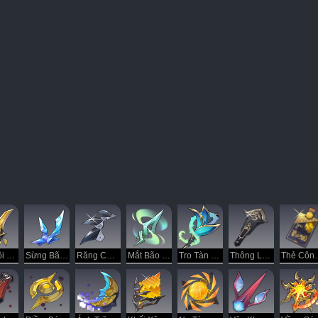
Gậy Lôi Nhà Luyện Hình
Sừng Bão Tuyết
Răng Cưa Sói Sắt
Mắt Bão Gió
Tro Tàn Thiên Nhân
Thông Lệnh Cõi Âm
Thẻ Cô