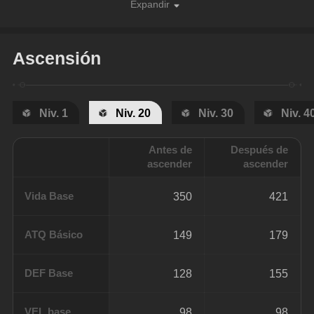
Expandir
Ascensión
Niv. 1
Niv. 20
Niv. 30
Niv. 4
Antes de
Después de
ascender
ascender
Vida Base
350
421
ATQ Básico
149
179
DEF Base
128
155
VEL base
98
98