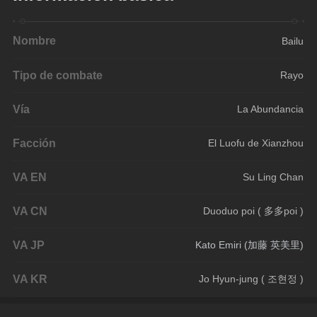
Nombre
Bailu
Tipo de combate
Rayo
Vía
La Abundancia
Facción
El Luofu de Xianzhou
VA EN
Su Ling Chan
VA CN
Duoduo poi ( 多多poi )
VA JP
Kato Emiri (加藤 英美里)
VA KR
Jo Hyun-jung ( 조현정 )