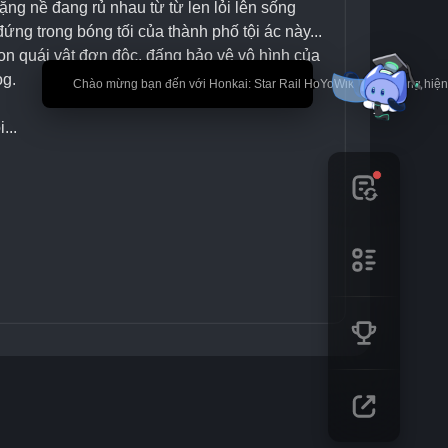
ặng nề đang rủ nhau từ từ len lỏi lên sống 
ứng trong bóng tối của thành phố tội ác này... 
on quái vật đơn độc, đấng bảo vệ vô hình của 
og.
🎉 Chào mừng bạn đến với Honkai: Star Rail HoYoWiki! * Nội dung hi
...