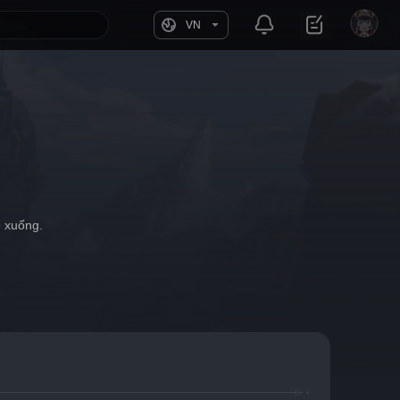
VN
é xuống.