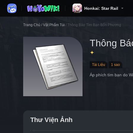
Honkai: Star Rail
Trang Chủ
/
Vật Phẩm Túi
/
Thông Báo Tìm Bạn Bốn Phương
Thông Bá
Tài Liệu
1 sao
Áp phích tìm bạn do W
Thư Viện Ảnh