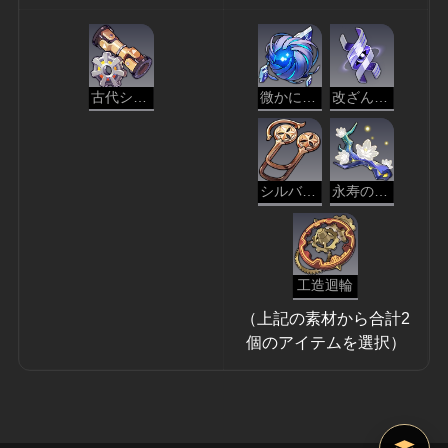
古代シャフト
微かに光る原核
改ざんの野心
シルバーメインの記章
永寿の天華
工造迴輪
（上記の素材から合計2
個のアイテムを選択）