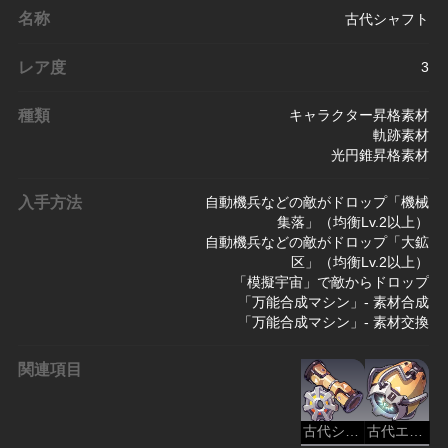
名称
古代シャフト
レア度
3
種類
キャラクター昇格素材
軌跡素材
光円錐昇格素材
入手方法
自動機兵などの敵がドロップ「機械
集落」（均衡Lv.2以上）
自動機兵などの敵がドロップ「大鉱
区」（均衡Lv.2以上）
「模擬宇宙」で敵からドロップ
「万能合成マシン」- 素材合成
「万能合成マシン」- 素材交換
関連項目
古代シャフト
古代エンジン