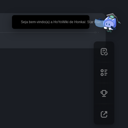
🎉 Seja bem-vindo(a) a HoYoWiki de Honkai: Star Rail!