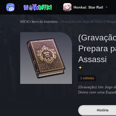
Honkai: Star Rail
INÍCIO
/
Itens do Inventário
/
(Gravação) Um Jogo de Tolos: O Progeni
(Gravação
Prepara p
Assassi
1 estrelas
(Gravação) Um Jogo de
Divino com uma Espa
História