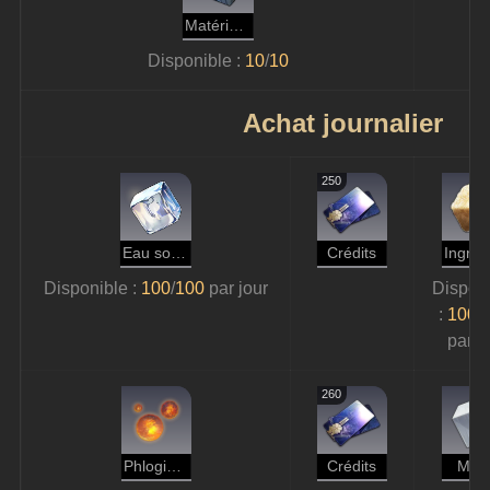
Matériaux de construction de la Préservation
Disponible : 
10
/
10
Achat journalier
250
Eau solide
Crédits
Disponible : 
100
/
100 
par jour
Disponi
: 
100
/
1
par j
260
Phlogistique
Crédits
Méta