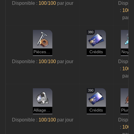
Disponible : 
100
/
100 
par jour
Disponi
: 
100
/
1
par j
380
Pièces mécaniques
Crédits
Disponible : 
100
/
100 
par jour
Disponi
: 
100
/
1
par j
390
Alliage météorique
Crédits
Disponible : 
100
/
100 
par jour
Disponi
: 
100
/
1