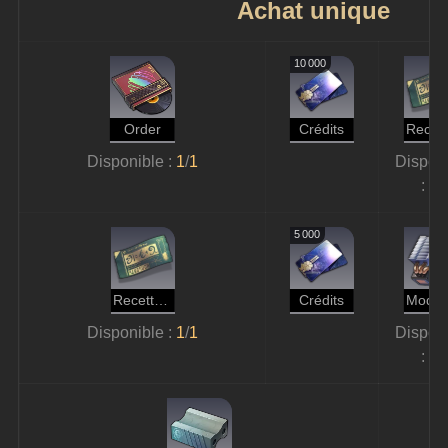
Achat unique
10 000
Order
Crédits
Re
Disponible : 
1
/
1
Disponi
: 
1
/
5 000
Recette : pâte de renforcement de la glace
Crédits
Mod
Disponible : 
1
/
1
Disponi
: 
1
/