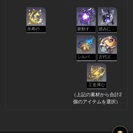
永寿の栄枝
脈動する原核
踏みにじる意志
シルバーメインの勲章
古代エンジン
工造渾心
（上記の素材から合計2
個のアイテムを選択）