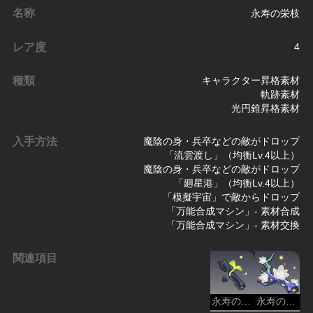
名称
永寿の栄枝
レア度
4
種類
キャラクター昇格素材
軌跡素材
光円錐昇格素材
入手方法
魔陰の身・兵卒などの敵がドロップ
「流雲渡し」（均衡Lv.4以上）
魔陰の身・兵卒などの敵がドロップ
「廻星港」（均衡Lv.4以上）
「模擬宇宙」で敵からドロップ
「万能合成マシン」- 素材合成
「万能合成マシン」- 素材交換
関連項目
永寿の萌芽
永寿の天華