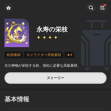
永寿の栄枝
軌跡素材
キャラクター昇格素材
★4
古の神物が栄枯する枝、強化に必要な高級素材。
ストーリー
基本情報