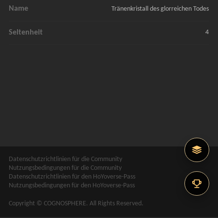
Name
Tränenkristall des glorreichen Todes
Seltenheit
4
Datenschutzrichtlinien für die Community
Nutzungsbedingungen für die Community
Datenschutzrichtlinien für den HoYoverse-Pass
Nutzungsbedingungen für den HoYoverse-Pass
Copyright © COGNOSPHERE. All Rights Reserved.