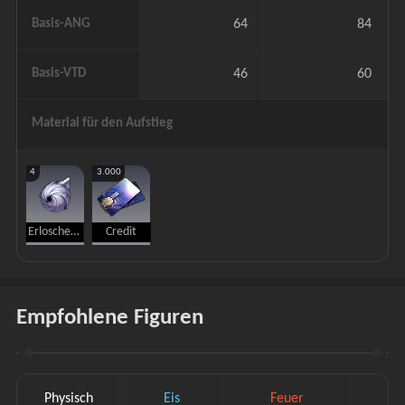
Basis-ANG
64
84
Basis-VTD
46
60
Material für den Aufstieg
4
3.000
Erloschener Kern
Credit
Empfohlene Figuren
Physisch
Eis
Feuer
Wi