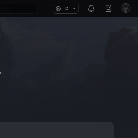
ID
a.