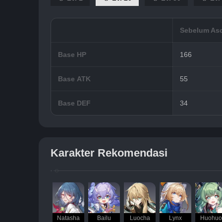
Sebelum As
Base HP
166
Base ATK
55
Base DEF
34
Karakter Rekomendasi
Natasha
Bailu
Luocha
Lynx
Huohuo