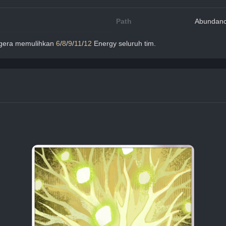
Path
Abundan
egera memulihkan 
6
/
8
/
9
/
11
/
12
 Energy seluruh tim.