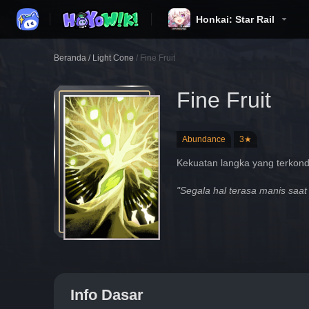
Honkai: Star Rail
Beranda
/
Light Cone
/
Fine Fruit
Fine Fruit
Abundance
3★
Kekuatan langka yang terkonde
"Segala hal terasa manis saa
Info Dasar