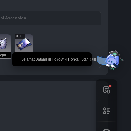
ial Ascension
3.000
Extinguished Core
Credit
🎉 Selamat Datang di HoYoWiki Honkai: Star Rail!