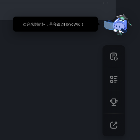
🎉 欢迎来到崩坏：星穹铁道HoYoWiki！