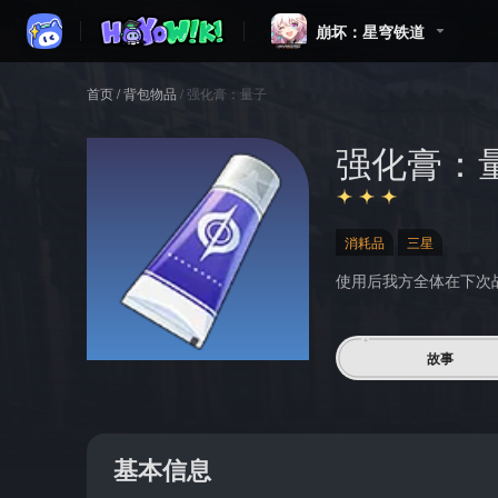
崩坏：星穹铁道
首页
/
背包物品
/
强化膏：量子
强化膏：
消耗品
三星
使用后我方全体在下次
故事
基本信息