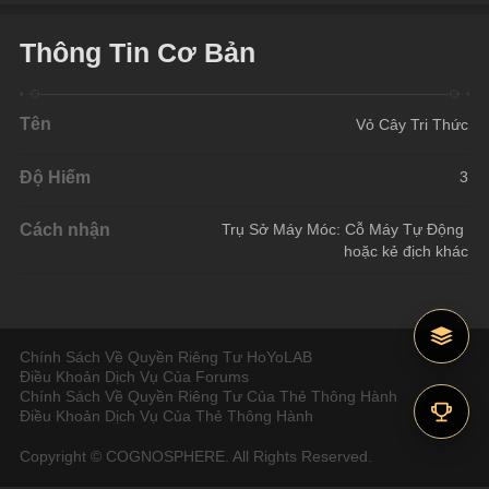
Thông Tin Cơ Bản
Tên
Vỏ Cây Tri Thức
Độ Hiếm
3
Cách nhận
Trụ Sở Máy Móc: Cỗ Máy Tự Động 
hoặc kẻ địch khác
Chính Sách Về Quyền Riêng Tư HoYoLAB
Điều Khoản Dịch Vụ Của Forums
Chính Sách Về Quyền Riêng Tư Của Thẻ Thông Hành
Điều Khoản Dịch Vụ Của Thẻ Thông Hành
Copyright © COGNOSPHERE. All Rights Reserved.