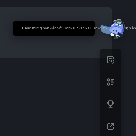
🎉 Chào mừng bạn đến với Honkai: Star Rail HoYoWiki! * Nội dung hi