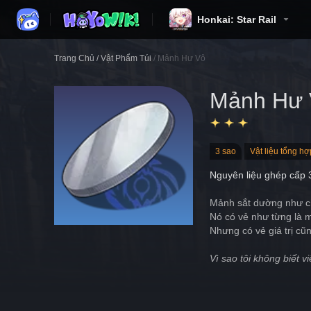
Honkai: Star Rail
Trang Chủ
/
Vật Phẩm Túi
/
Mảnh Hư Vô
Mảnh Hư 
3 sao
Vật liệu tổng hợ
Nguyên liệu ghép cấp 
Mảnh sắt dường như c
Nó có vẻ như từng là mộ
Nhưng có vẻ giá trị cũ
Vì sao tôi không biết v