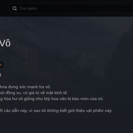
Vô
p
3
hứa đựng sức mạnh hư vô.
t đồng xu, có giá trị về mặt kinh tế.
ng hóa hư vô giống như lớp hoa văn bị bào mòn của nó.
iết câu dẫn này, vì sao tôi không biết giới thiệu vật phẩm này.