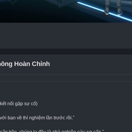
hông Hoàn Chỉnh
 kết nối gặp sự cố)
 với bạn về thí nghiệm lần trước rồi."
 cấp trên, chúng ta đều là nhà nghiên cứu sơ cấp."