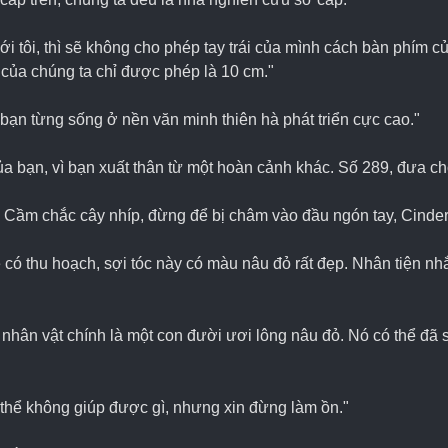
tôi, thì sẽ không cho phép tay trái của mình cách bàn phím của
của chúng ta chỉ được phép là 10 cm."
 bạn từng sống ở nền văn minh thiên hà phát triển cực cao."
của bạn, vì bạn xuất thân từ một hoàn cảnh khác. Số 289, đưa cho 
) Cầm chắc cây nhíp, đừng để bị châm vào đầu ngón tay, Cinder
có thu hoạch, sợi tóc này có màu nâu đỏ rất đẹp. Nhân tiện nhắ
i, nhân vật chính là một con đười ươi lông nâu đỏ. Nó có thể đã
 thể không giúp được gì, nhưng xin đừng làm ồn."