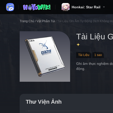
Honkai: Star Rail
Trang Chủ
/
Vật Phẩm Túi
/
Tài Liệu Ghi Âm Tự Động Dịch Không H
Tài Liệu 
Tài Liệu
1 sao
Ghi âm thực nghiệm do
động.
Thư Viện Ảnh