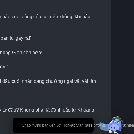
 báo cuối cùng của tôi, nếu không, khi báo 
bạn tự gây ra!"
Không Gian còn hơn!"
ôn!"
bị đầu cuối nhận dạng chướng ngại vật vài lần 
ày từ đâu? Không phải là đánh cắp từ Khoang 
🎉 Chào mừng bạn đến với Honkai: Star Rail HoYoWiki! * Nội dung hi