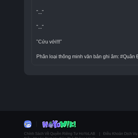
"..."
"..."
"Cứu với!!!"
Phân loại thông minh văn bản ghi âm: #Quân 
Chính Sách Về Quyền Riêng Tư HoYoLAB
Điều Khoản Dịch V