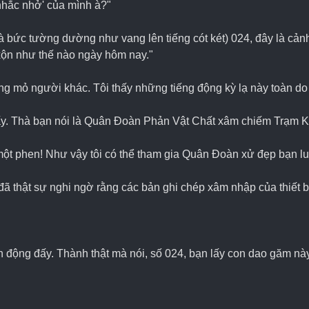
nhắc nhở' của mình à?"
à bức tường dường như vang lên tiếng cót két) 024, đây là cảnh
 xộn như thế nào ngày hôm nay."
g mỏ người khác. Tôi thấy những tiếng động kỳ lạ này toàn do 
n ấy. Thà bạn nói là Quân Đoàn Phản Vật Chất xâm chiếm Trạm 
một phen! Như vậy tôi có thể tham gia Quân Đoàn xử đẹp bạn lu
 đã thật sự nghi ngờ rằng các bản ghi chép xâm nhập của thiết 
nh động đấy. Thành thật mà nói, số 024, bạn lấy con dao găm n