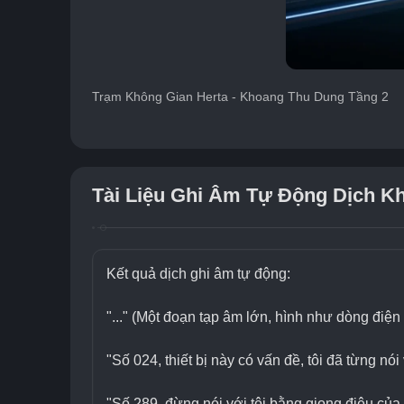
Trạm Không Gian Herta - Khoang Thu Dung Tầng 2
Tài Liệu Ghi Âm Tự Động Dịch K
Kết quả dịch ghi âm tự động:
"..." (Một đoạn tạp âm lớn, hình như dòng điện
"Số 024, thiết bị này có vấn đề, tôi đã từng nói
"Số 289, đừng nói với tôi bằng giọng điệu của