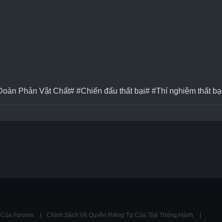
Đoàn Phản Vật Chất# #Chiến đấu thất bại# #Thí nghiệm thất bạ
ụ Của Forums
Chính Sách Về Quyền Riêng Tư Của Thẻ Thông Hành