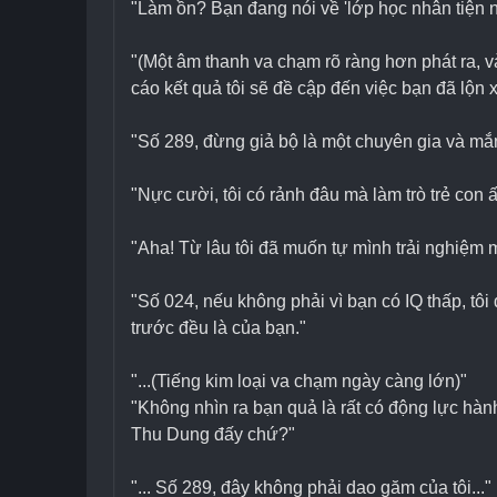
"Làm ồn? Bạn đang nói về 'lớp học nhân tiện 
"(Một âm thanh va chạm rõ ràng hơn phát ra, v
cáo kết quả tôi sẽ đề cập đến việc bạn đã lộn
"Số 289, đừng giả bộ là một chuyên gia và mắn
"Nực cười, tôi có rảnh đâu mà làm trò trẻ co
"Aha! Từ lâu tôi đã muốn tự mình trải nghiệm 
"Số 024, nếu không phải vì bạn có IQ thấp, tôi
trước đều là của bạn."
"...(Tiếng kim loại va chạm ngày càng lớn)"
"Không nhìn ra bạn quả là rất có động lực hà
Thu Dung đấy chứ?"
"... Số 289, đây không phải dao găm của tôi..."