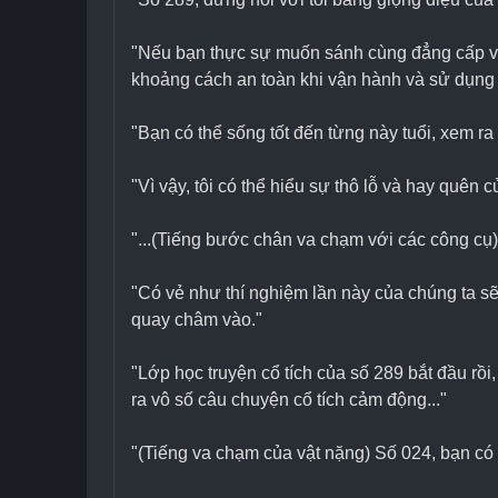
"Nếu bạn thực sự muốn sánh cùng đẳng cấp với 
khoảng cách an toàn khi vận hành và sử dụng 
"Bạn có thể sống tốt đến từng này tuổi, xem ra
"Vì vậy, tôi có thể hiểu sự thô lỗ và hay quên 
"...(Tiếng bước chân va chạm với các công cụ
"Có vẻ như thí nghiệm lần này của chúng ta sẽ 
quay châm vào."
"Lớp học truyện cổ tích của số 289 bắt đầu rồ
ra vô số câu chuyện cổ tích cảm động..."
"(Tiếng va chạm của vật nặng) Số 024, bạn có